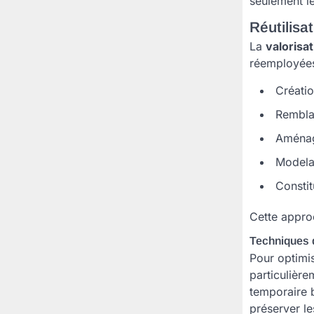
seulement le
Réutilisat
La
valorisa
réemployées 
Créati
Rembla
Aménag
Modela
Constit
Cette approc
Techniques d
Pour optimis
particulière
temporaire 
préserver le