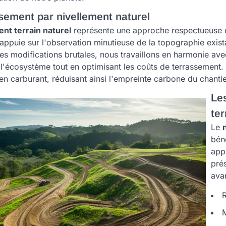
sement par nivellement naturel
ent terrain naturel
représente une approche respectueuse d
appuie sur l'observation minutieuse de la topographie exist
s modifications brutales, nous travaillons en harmonie avec
 l'écosystème tout en optimisant les coûts de terrassement. 
 carburant, réduisant ainsi l'empreinte carbone du chantie
Le
ter
Le
bén
app
prés
ava
R
M