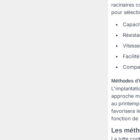
racinaires c
pour sélecti
Capaci
Résista
Vitess
Facilit
Compati
Méthodes d'i
L'implantati
approche mé
au printemps
favorisera l
fonction de 
Les méth
La lutte con