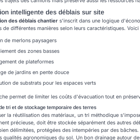
s trajets des camions mais préserve aussi les ressources na
ion intelligente des déblais sur site
tion des déblais chantier
s'inscrit dans une logique d'écono
de différentes manières selon leurs caractéristiques. Voici le
on de merlons paysagers
iement des zones basses
ement de plateformes
ge de jardins en pente douce
ution de substrats pour les espaces verts
he permet de limiter les coûts d'évacuation tout en préservan
e tri et de stockage temporaire des terres
er la réutilisation des matériaux, un tri méthodique s'impos
ment précieuse, doit être stockée séparément des autres déb
bien délimitées, protégées des intempéries par des bâches.
s qualités agronomiques du sol. Un bon drainage autour des