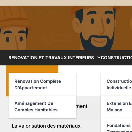
Skip
to
content
RÉNOVATION ET TRAVAUX INTÉRIEURS
CONSTRUCTI
7 tec
Sommaire
Rénovation Complète
Constructi
D’Appartement
Individuell
votre
Aménagement De
Extension E
Le terrassement par nivellement
Combles Habitables
Maison
naturel
Fondations 
La valorisation des matériaux
Terrasseme