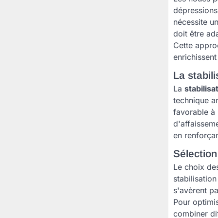
dépressions 
nécessite u
doit être a
Cette appro
enrichissent
La stabil
La
stabilisa
technique an
favorable à 
d'affaisseme
en renforçan
Sélection
Le choix des
stabilisatio
s'avèrent pa
Pour optimis
combiner di