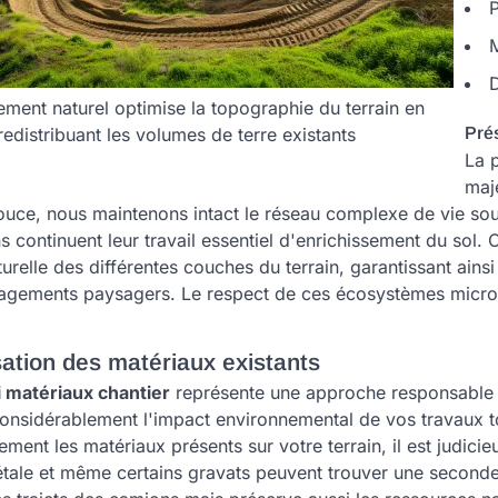
P
M
D
lement naturel optimise la topographie du terrain en
redistribuant les volumes de terre existants
Prés
La 
maj
ce, nous maintenons intact le réseau complexe de vie souter
 continuent leur travail essentiel d'enrichissement du sol
turelle des différentes couches du terrain, garantissant ainsi 
agements paysagers. Le respect de ces écosystèmes microsco
sation des matériaux existants
 matériaux chantier
représente une approche responsable
considérablement l'impact environnemental de vos travaux t
ment les matériaux présents sur votre terrain, il est judicieux
étale et même certains gravats peuvent trouver une seconde