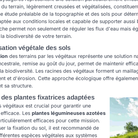
du terrain, légèrement creusées et végétalisées, constituent
ne étude préalable de la topographie et des sols pour déter
daptée aux conditions locales et capable de supporter aussi
che permet non seulement de réguler les flux d'eau mais é
 la biodiversité de votre terrain.
isation végétale des sols
tion
des terrains par les végétaux représente une solution na
cestrale, remise au goût du jour, permet de maintenir effi
la biodiversité. Les racines des végétaux forment un maillage 
nt et d'érosion. Cette approche écologique offre également 
t sa structure.
 des plantes fixatrices adaptées
 végétaux est crucial pour garantir une
n efficace. Les
plantes légumineuses azotées
rticulièrement efficaces pour cette mission.
er la fixation du sol, il est recommandé de
fférentes espèces végétales aux systèmes