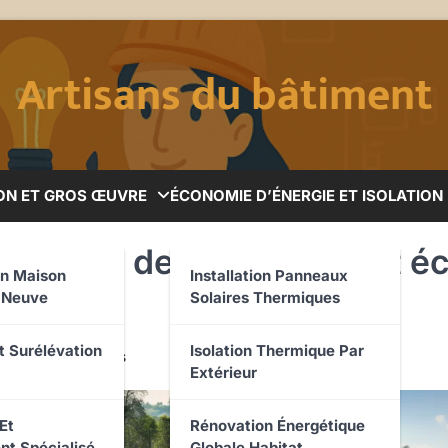
Artisans du bâtiment
ON ET GROS ŒUVRE
ÉCONOMIE D’ÉNERGIE ET ISOLATION
hniques de terrassement éc
on Maison
Installation Panneaux
e Neuve
Solaires Thermiques
 terrain
t Surélévation
Isolation Thermique Par
Extérieur
Et
Rénovation Énergétique
nt Spécialisé
Globale Habitat