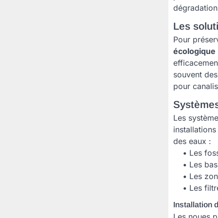
dégradation 
Les solut
Pour préserv
écologique
efficacement
souvent des 
pour canalise
Systèmes
Les système
installation
des eaux :
•
Les foss
•
Les bass
•
Les zone
•
Les filt
Installatio
Les noues pa