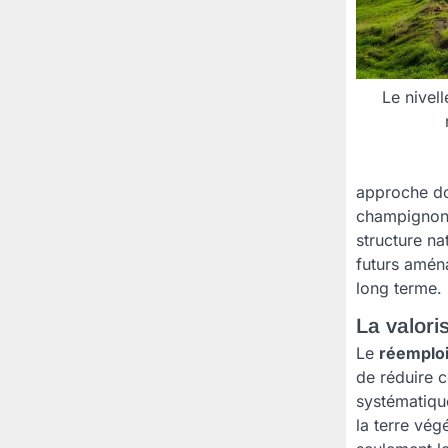
Le nivel
approche dou
champignons
structure na
futurs amén
long terme.
La valori
Le
réemploi
de réduire 
systématique
la terre vég