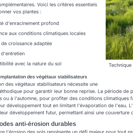
omplémentaires. Voici les critères essentiels
onner vos plantes :
té d'enracinement profond
nce aux conditions climatiques locales
e de croissance adaptée
é d'entretien
bilité avec la nature du sol
Technique 
mplantation des végétaux stabilisateurs
on des végétaux stabilisateurs nécessite une
thodique pour garantir leur bonne reprise. La période de pl
 ou à l'automne, pour profiter des conditions climatiques f
eur développement tout en limitant l'évaporation de l'eau. L
leur développement futur, permettant ainsi une couverture o
odes anti-érosion durables
tre l'érosion des sols représente un défi majeur pour tout 