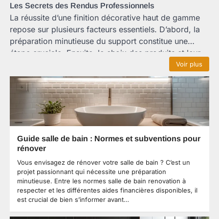
Les Secrets des Rendus Professionnels
La réussite d’une finition décorative haut de gamme
repose sur plusieurs facteurs essentiels. D’abord, la
préparation minutieuse du support constitue une
étape cruciale. Ensuite, le choix des produits et leur
application requièrent une expertise technique
Voir plus
pointue. La maîtrise du timing d’application, la gestion
de la température ambiante et l’humidité sont
également déterminants. Finalement, la protection des
surfaces traitées nécessite des produits spécifiques
pour garantir leur pérennité. Ces détails techniques,
souvent invisibles pour le client, font toute la
Guide salle de bain : Normes et subventions pour
différence dans le résultat final.
rénover
Vous envisagez de rénover votre salle de bain ? C’est un
projet passionnant qui nécessite une préparation
minutieuse. Entre les normes salle de bain renovation à
respecter et les différentes aides financières disponibles, il
est crucial de bien s’informer avant…