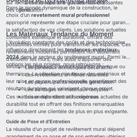
sur le marché et répondre aux attentes croissantes
Des rouleaux anti-gouttes nouvelle
Dans le monde dynamique de la construction, le
des clients.
génération
choix d’un
revetement mural professionnel
approprié représente une étape cruciale pour garantir
la satisfaction de vos clients. Les solutions actuelles
Les Matériaux Tendance du Moment
combinent esthétique et durabilité, offrant des
L’évolution constante des goûts et des technologies
possibilités infinies pour transformer les espaces. Ces
influence directement les
tendances-materiaux-
revêtements modernes permettent non seulement
2024
dans le secteur du revêtement mural. Parmi les
d’embellir les murs, mais aussi d’apporter des
options les plus prisées, nous retrouvons :
solutions techniques comme l’isolation phonique ou
Les panneaux acoustiques décoratifs
thermique. La sélection minutieuse des matériaux et
Les revêtements en fibres naturelles
leur mise en œuvre professionnelle garantissent des
Les papiers peints nouvelle génération
résultats durables qui valorisent chaque projet.
Les bardages en matériaux recyclés
Ces matériaux répondent aux exigences actuelles de
Les enduits décoratifs minéraux
durabilité tout en offrant des finitions remarquables
qui séduisent une clientèle de plus en plus exigeante.
Guide de Pose et d’Entretien
La réussite d’un projet de revêtement mural dépend
grandement de sa pose et de son entretien ultérieur.