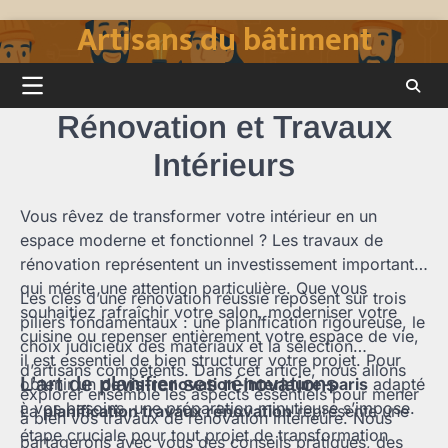
Artisans du bâtiment
Skip
to
content
Rénovation et Travaux
Intérieurs
Vous rêvez de transformer votre intérieur en un
espace moderne et fonctionnel ? Les travaux de
rénovation représentent un investissement important
qui mérite une attention particulière. Que vous
Les clés d’une rénovation réussie reposent sur trois
souhaitiez rafraîchir votre salon, moderniser votre
piliers fondamentaux : une planification rigoureuse, le
cuisine ou repenser entièrement votre espace de vie,
choix judicieux des matériaux et la sélection
il est essentiel de bien structurer votre projet. Pour
d’artisans compétents. Dans cet article, nous allons
L’art de planifier ses rénovations
obtenir un
devis-renovation-interieure-paris
adapté
explorer ensemble les aspects essentiels pour mener
à vos besoins, une préparation minutieuse s’impose.
La
planification travaux rénovation
représente une
à bien vos travaux de rénovation intérieure. Nous
étape cruciale pour tout projet de transformation
partagerons avec vous des conseils pratiques, des