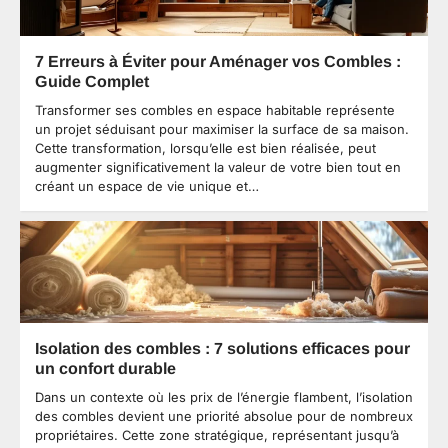
professionnalisme et des compétences techniques.
Finalement, la signature d’un contrat détaillé protège
les deux parties et fixe clairement les conditions
7 Erreurs à Éviter pour Aménager vos Combles :
d’intervention.
Guide Complet
Transformer ses combles en espace habitable représente
un projet séduisant pour maximiser la surface de sa maison.
Cette transformation, lorsqu’elle est bien réalisée, peut
augmenter significativement la valeur de votre bien tout en
créant un espace de vie unique et…
Isolation des combles : 7 solutions efficaces pour
un confort durable
Dans un contexte où les prix de l’énergie flambent, l’isolation
des combles devient une priorité absolue pour de nombreux
propriétaires. Cette zone stratégique, représentant jusqu’à